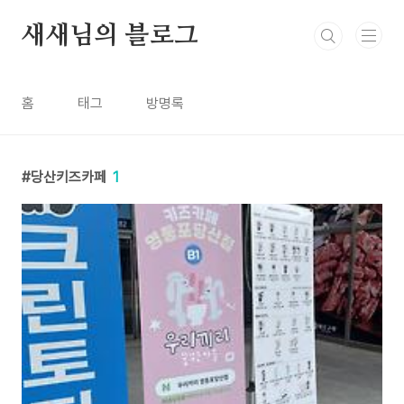
본문 바로가기
새새님의 블로그
홈
태그
방명록
당산키즈카페
1