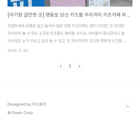
[아기랑 갈만한 곳] 영등포 당산 키즈룸 우리끼리 키즈카페 무인 키즈카페
안녕하세요.요즘은 넓고 놀거리 많은 대형 키즈카페도 많이 가지만, 또 반대로
우리끼리 놀 수 있는 소규모 키즈룸도 많이들 가시죠. 아이들이 장난감이나 놀
이시설도 눈치 안보고 실컷 놀 수 있고, 또 우리끼리만 있으면 편하게 시간을 보
낼 수 있으니 아이 친구들과 놀기에 정말 좋은 것 같더라구요. 더위가 한창일
2024. 9. 30.
무렵, 영등포 당산에 있는 우리끼리 키즈카페 당산점에 다녀왔는데요, 미끄럼
틀부터 트램펄린, 주방놀이에 자동차, 공룡 등등! 아이들이 좋아하는 것들이 알
1
차게 있더라구요! 우리끼리 키즈카페 꿈꾸는 마을 영등포 당산점 영등포시장
역 1번 출구에서 617m (빅마켓 옆건물 한양아이클래스 지하 1층 크로스핏
옆!) 건물 앞에 요렇게 입간판이 세워져 있었어요. 분홍분홍 "우리끼리 영등포
당산점" 들어가면 이..
Designed by 티스토리
© Daum Corp.