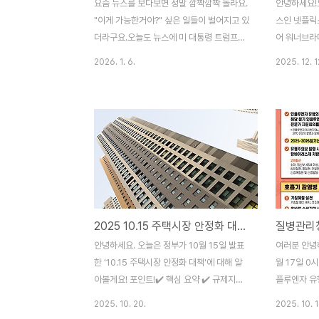
요즘 뉴스를 보다보면 정말 깜짝깜짝 놀라요.
안녕하세요!
"이게 가능한거야?" 싶은 일들이 벌어지고 있
스인 넷플릭
더라구요.오늘도 뉴스에 미 대통령 트럼프가
어 워너브라
그린란드를 인수하고 싶다고 하는 기사가 떴
의했고, 인수
2026. 1. 6.
2025. 12. 1
는데, 이것도 보자마자 "이게 가능해??" 싶더
니다. 가만 
라구요!산다니..! 산다니..! 그래서 그린란드에
물론 넷플릭
대해 궁금해서 몇가지 찾아봤습니다. 그린란
몇 년 전까
드는 정확히 "어떤 나라"인가? 혹시 자치정부
못했는데 말
인가? 그린란드는 “자치정부(자치권을 가진
드 메이져 
정부)”가 맞지만, ‘독립된 주권국가’는 아닙니
했다는 것을 
다.현재는 **덴마크 왕국(Kingdom of
12월 5일 
Denmark) 안의 자치령(자치 영토)**으로
스 디스커버리(
운영됩니다.과거 1979년 Home Rule(자치
의 “스튜디
2025 10.15 주택시장 안정화 대책 핵심정리 요약
확대의 시작), 2009년 주민투표를 거쳐
는 딜에 합
Self-Government Act(자치정부법)로 자
인수 대상은
안녕하세요. 오늘은 정부가 10월 15일 발표
여러분 안녕
치권이 더 커졌습니다.이 자..
HBO/ HB
한 '10.15 주택시장 안정화 대책'에 대해 알
월 17일 0
스 IP..
아볼게요! 포인트!✔️ 핵심 요약 ✔️ 규제지역
플루엔자 유
(투기과열지구/ 토지거래허가구역) 지정 범
이 오늘(10
2025. 10. 20.
2025. 10. 1
위 ✔️ 규제지역 거주자에게 미치는 영향무엇
루엔자(독감