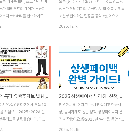
오늘 기사를 보니, 스트리밍 서비
오늘 (한국 시각 12/9) 새벽, 미국 트럼프 행
스가 헐리우드의 메이저 스튜디
정부가 엔비디아의 중국향 AI 칩 수출 규제를
더스디스커버리를 인수하기로 합
조건부 완화하는 결정을 공식화했어요.기존
 추진이 공식화 된 상태라고 합
에 막혀 있던 H200 AI칩을 중국의 승인된
2.
2025. 12. 9.
생각해보니, 참 희한한 일이에요.
상업 고객에게 수출할 수 있도록 열어주되,
스는 독보적인 OTT이지만,불과
건별 심사와 안보 조건을 강하게 붙인 형태입
지는 이런 일이 가능하리란 생각도
니다. 이번 결정의 핵심 포인트!👉 대상 제품
이죠. 스트리밍 서비스가 헐리우
: 엔비디아의 H200 AI칩가장 최신 제품인
스튜디오를 인수한다?! 시대가 변
Blackwell. 향후 Rubin 칩은 여전히 대중
다시 한 번 실감합니다! 2025년
수출 금지 상태 유지!👉 조건부 수출 :미국
넷플릭스(Netflix)가 워너브라더
상무부가 고객, 용도, 물량을 하나씩 심사해
Warner Bros. Discovery)
서"국가안보를 해치지 않는 범위에서만" 수
오 + 스트리밍 사업부”를 인수하
출을 허용하는 라이선스 방식👉 유료 완화
질병관리청 독감 유행주의보 발령, 독감유행기간, 25년 예방접종시기
2025 상생페이백 누리집, 신청, 사용방법, 사용처, 신청 기간 등 총정리!
의했다고 발표했습니다.그러니까
구조H200 한 개가 중국으로 나갈 때마다 매
워너브라더스 영화 스튜디오
출의 25%를 미국 정부가 가져가는 구조올해
하세요.질병관리청에서 오늘 10
안녕하세요, 여러분! 소비도 살리고 전통시
O Max DC 스튜디오(DC 유니버
초 H20 칩 수출 재개 때는 1..
시를 기점으로 2025~2026 인
장/ 동네가게도 돕는 정책, 상생페이백이 본
행주의보를 발령했습니다. 다음
격 시작됐어요.😆2025년 9–11월 동안 **
/17) 질병관리청이 발표한 '인플
작년(2024년) 월평균 카드 사용액 대비 늘
7.
2025. 10. 15.
) 유행주의보'의 핵심 내용이에
어난 금액의 20%**를 디지털 온누리상품권