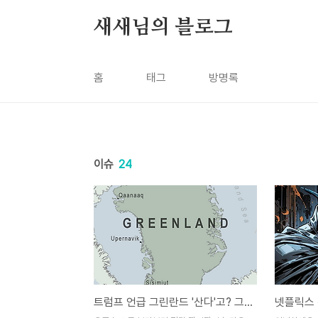
본문 바로가기
새새님의 블로그
홈
태그
방명록
이슈
24
트럼프 언급 그린란드 '산다'고? 그린란드 주민 여론은?