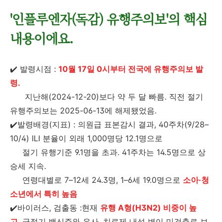
'인플루엔자(독감) 유행주의보'의 핵심
내용이에요.
✔️ 발령시점 :
10월 17일 0시부터 전국에 유행주의보 발
령.
지난해(2024-12-20)보다 약 두 달 빠름. 직전 절기
유행주의보는 2025-06-13에 해제됐었음.
✔️발령배경(지표) : 의원급 표본감시 결과, 40주차(9/28–
10/4) ILI 분율이 외래 1,000명당 12.1명으로
절기 유행기준 9.1명을 초과. 41주차는 14.5명으로 상
승세 지속.
연령대별로 7–12세 24.3명, 1–6세 19.0명으로
소아·청
소년에서 특히 높음
✔️바이러스, 검출동 :현재
유행 A형(H3N2) 비중이 높
고
, 금절기 백신주와 유사, 치료제 내성 변이 미검출로 보