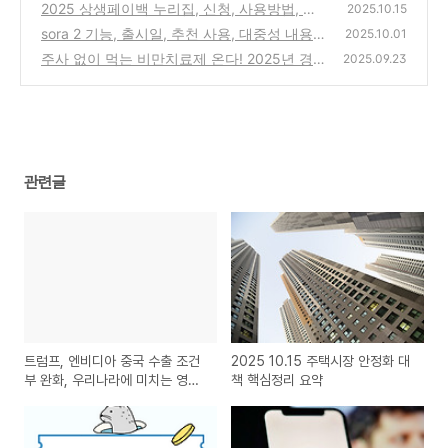
요약
2025 상생페이백 누리집, 신청, 사용방법, 사
(0)
2025.10.15
용처, 신청 기간 등 총정리!
sora 2 기능, 출시일, 추천 사용, 대중성 내용
(0)
2025.10.01
총정리
주사 없이 먹는 비만치료제 온다! 2025년 경구
(0)
2025.09.23
용 비만약 개발 현황과 투자 전망 / 노보노디스
크 위고비 vs 일라이릴
(0)
관련글
트럼프, 엔비디아 중국 수출 조건
2025 10.15 주택시장 안정화 대
부 완화, 우리나라에 미치는 영향
책 핵심정리 요약
은?