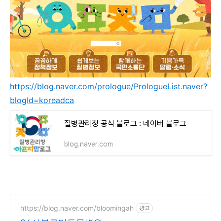
https://blog.naver.com/prologue/PrologueList.naver?
blogId=koreadca
질병관리청 공식 블로그 : 네이버 블로그
blog.naver.com
https://blog.naver.com/bloomingah
광고