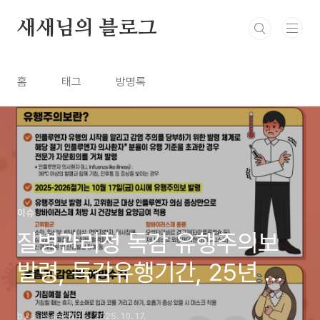
본문 바로가기
새새님의 블로그
홈
태그
방명록
이슈
질병관리청 독감 유행주의보
발령, 독감유행기간, 25년 예
방접종시기
by saesae0101
2025. 10. 17.