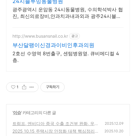
24시블루밍동물병원
광주광역시 운암동 24시동물병원, 수의학석박사 협
진, 최신의료장비,안과치과내과외과 광주24시블루
밍동물병원 - 24hr Blooming Animal Hospital
http://www.busansnail.co.kr
광고
부산달팽이신경과이비인후과의원
2호선 수영역 8번출구, 센텀병원옆. 큐비메디컬 4
층.
1
구독하기
'
이슈
' 카테고리의 다른 글
트럼프, 엔비디아 중국 수출 조건부 완화, 우리
2025.12.09
나라에 미치는 영향은?
2025 10.15 주택시장 안정화 대책 핵심정리
(0)
2025.10.20