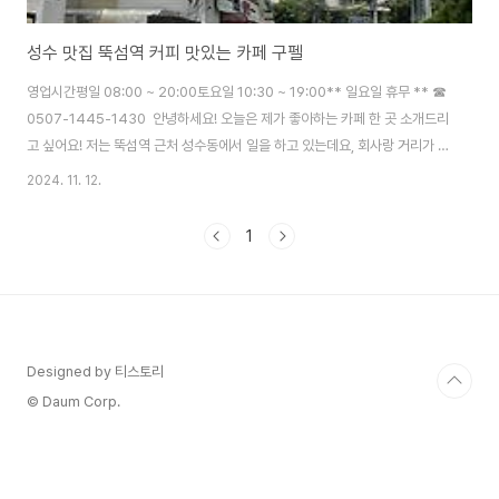
성수 맛집 뚝섬역 커피 맛있는 카페 구펠
영업시간평일 08:00 ~ 20:00토요일 10:30 ~ 19:00** 일요일 휴무 ** ☎
0507-1445-1430 안녕하세요! 오늘은 제가 좋아하는 카페 한 곳 소개드리
고 싶어요! 저는 뚝섬역 근처 성수동에서 일을 하고 있는데요, 회사랑 거리가 좀
있지만 (걸어서 7-8분 정도?) 정말 맛있는 카페를 발견해서 종종 들르고 있습
2024. 11. 12.
니다. 뚝섬역 2번출구 에스컬레이터 타고 나오시면 왼쪽에 골목이 나와요
~ 쭉 따라 걸으시면 저 앞에 벽돌 건물이 있는데, 그 곳이 바로 "구펠
1
(GUFEL)"입니다. 커피도 맛있지만 제가 정말 좋아하는 건 애플햄 샌드위치!!
사과와 햄, 그리고 맛있는 소스까지..!! 으아 진짜 맛나요!점심시간 1시간 안에
가서 먹기에는 여유가 좀 없어서 출근길에 들러 점심으로 먹을 샌드위치..
Designed by 티스토리
© Daum Corp.