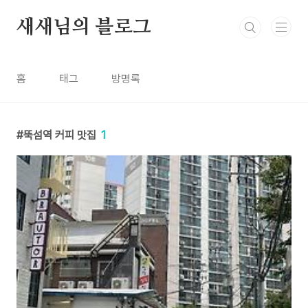
본문 바로가기
새새님의 블로그
홈
태그
방명록
뚝섬역 커피 맛집
1