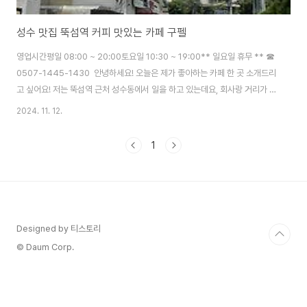
성수 맛집 뚝섬역 커피 맛있는 카페 구펠
영업시간평일 08:00 ~ 20:00토요일 10:30 ~ 19:00** 일요일 휴무 ** ☎
0507-1445-1430 안녕하세요! 오늘은 제가 좋아하는 카페 한 곳 소개드리
고 싶어요! 저는 뚝섬역 근처 성수동에서 일을 하고 있는데요, 회사랑 거리가 좀
있지만 (걸어서 7-8분 정도?) 정말 맛있는 카페를 발견해서 종종 들르고 있습
2024. 11. 12.
니다. 뚝섬역 2번출구 에스컬레이터 타고 나오시면 왼쪽에 골목이 나와요
~ 쭉 따라 걸으시면 저 앞에 벽돌 건물이 있는데, 그 곳이 바로 "구펠
1
(GUFEL)"입니다. 커피도 맛있지만 제가 정말 좋아하는 건 애플햄 샌드위치!!
사과와 햄, 그리고 맛있는 소스까지..!! 으아 진짜 맛나요!점심시간 1시간 안에
가서 먹기에는 여유가 좀 없어서 출근길에 들러 점심으로 먹을 샌드위치..
Designed by 티스토리
© Daum Corp.