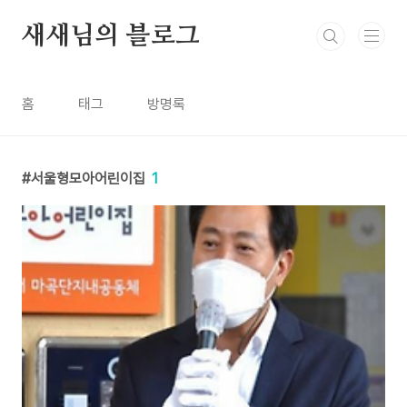
본문 바로가기
새새님의 블로그
홈
태그
방명록
서울형모아어린이집
1