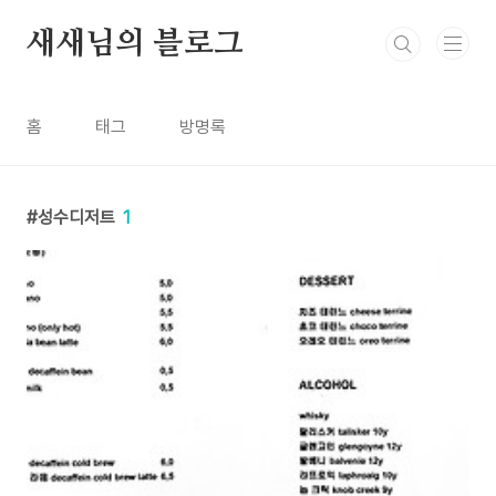
본문 바로가기
새새님의 블로그
홈
태그
방명록
성수디저트
1