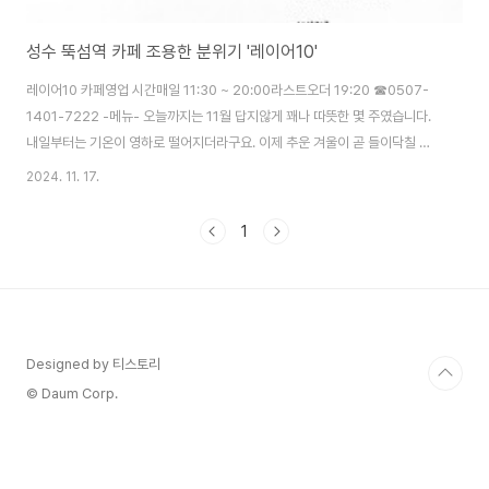
성수 뚝섬역 카페 조용한 분위기 '레이어10'
레이어10 카페영업 시간매일 11:30 ~ 20:00라스트오더 19:20 ☎0507-
1401-7222 -메뉴- 오늘까지는 11월 답지않게 꽤나 따뜻한 몇 주였습니다.
내일부터는 기온이 영하로 떨어지더라구요. 이제 추운 겨울이 곧 들이닥칠 듯
합니다. ㅠ 날씨가 좋아서 점심시간에 산책하기 정말 좋았는데, 이제는 사무실
2024. 11. 17.
에 붙어있어야 겠어요.. 오늘은 회사 근처에 있는 '레이어10' 카페를 소개해 드
릴게요.회사랑 정말 가깝게 있는데 이번에 처음 가봤어요. 2층이라 그런지, 갈
1
생각을 한 번도 못해봤네요. ㅎㅎ 외관부터 분위기 정말 좋지 않나요?1층은
식물을 판매하고 있고, 카페는 2층에 있습니다. 카페 바로 옆은 기아자동차 전
시공간인데, 요즘 오징어게임2와 함께 이벤트를 진행 중이더라구요!무서운 영
희씨...
Designed by 티스토리
© Daum Corp.