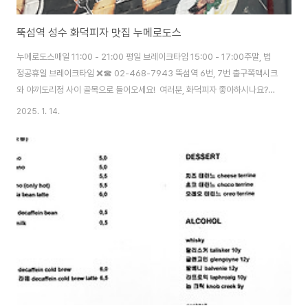
뚝섬역 성수 화덕피자 맛집 누메로도스
누메로도스매일 11:00 - 21:00 평일 브레이크타임 15:00 - 17:00주말, 법
정공휴일 브레이크타임 ❌☎ 02-468-7943 뚝섬역 6번, 7번 출구쪽맥시크
와 야끼도리정 사이 골목으로 들어오세요! 여러분, 화덕피자 좋아하시나요?저
는 마르게리따 정말정말 좋아하는데마르게리따 맛집 찾기가 왜 어려운거
2025. 1. 14.
죠??!! 집 주변에도 없고, 회사 근처에도 잘 없어요 😂그러다가 발견한 누메로
도스! 회사에서는 걸어서 좀 가야하는 데라 섣불리 갈 생각을 못했는데,얼마 전
에 드디어 가봤습니다. 누메로도스는 화덕피자 맛집으로 워낙 유명하더라구요.
점심시간 딱 맞춰 가면 자리가 없어서 웨이팅을 해야할 것 같아요. 다행히 저희
는 예약을 해서 바로 들어갈 수 있었습니다. 입구부터 감성이 낭낭하죠? 노란색
타일벽이 참 예..