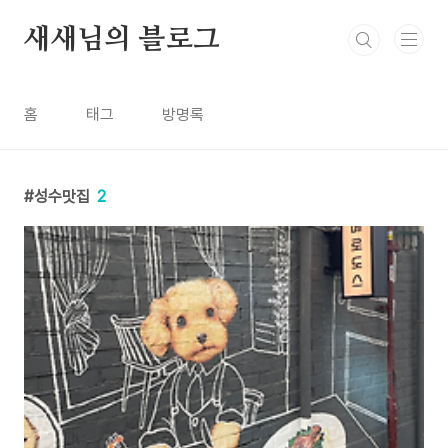
본문 바로가기
새새님의 블로그
홈
태그
방명록
성수맛집
2