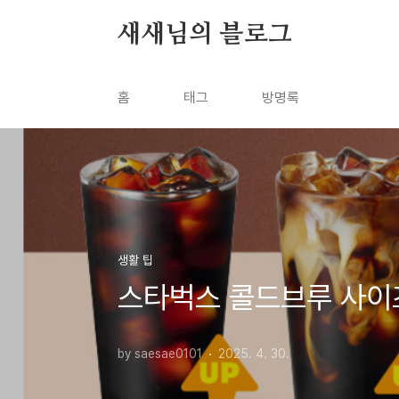
본문 바로가기
새새님의 블로그
홈
태그
방명록
생활 팁
스타벅스 콜드브루 사이
by saesae0101
2025. 4. 30.