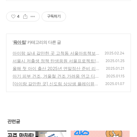
4
구독하기
'
육아 팁
' 카테고리의 다른 글
아이랑 실내 갈만한 곳 고척돔 서울아트책보고
2025.02.24
전시 주차
서울시 저출생 정책 탄생응원 서울프로젝트!
(1)
2025.01.25
서울시 출산 혜택 등
올해 첫 아이 출산 2025년 연말정산 준비 리스
(0)
2025.01.21
트
아기 피부 건조, 겨울철 건조 가려움 연고 디판
(0)
2025.01.15
버그겔
[아이랑 갈만한 곳] 신도림 상상샘 플레이뮤지
(0)
2025.01.07
엄 디큐브시티
(3)
관련글