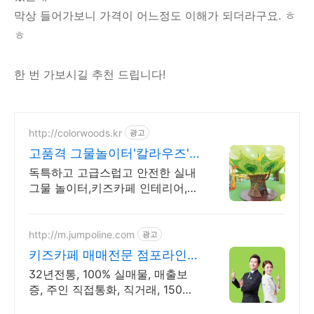
막상 들어가보니 가격이 어느정도 이해가 되더라구요. ㅎ
ㅎ
한 번 가보시길 추천 드립니다!
http://colorwoods.kr
광고
고품격 그물놀이터'칼라우즈'
SINCE 2011
독특하고 고급스럽고 안전한 실내
그물 놀이터,키즈카페 인테리어,디
자인,설계,조성
http://m.jumpoline.com
광고
키즈카페 매매전문 점포라인
빠른 직거래 & 안전중개거래
32년전통, 100% 실매물, 매출보
증, 주인 직접통화, 직거래, 150명
에이전트