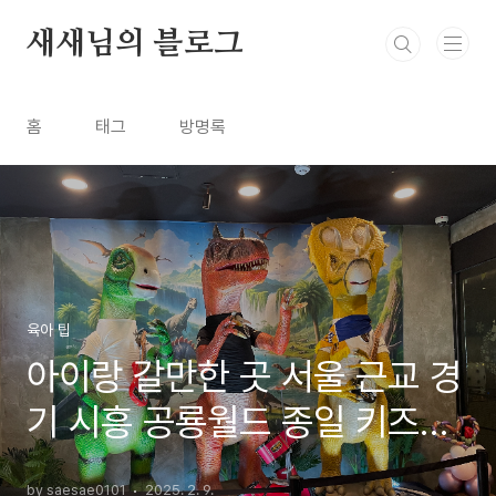
본문 바로가기
새새님의 블로그
홈
태그
방명록
육아 팁
아이랑 갈만한 곳 서울 근교 경
기 시흥 공룡월드 종일 키즈카
페
by saesae0101
2025. 2. 9.