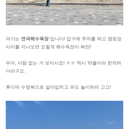
여기는
연곡해수욕장
입니다! 입구에 주차를 하고 캠핑장
사이를 지나오면 요렇게 해수욕장이 짜잔!
우아, 사람 없는 거 보이시죠! ㅎㅎ 역시 10월이라 한적하
더라구요.
후다닥 수영복으로 갈아입히고 파도 놀이하러 고고!