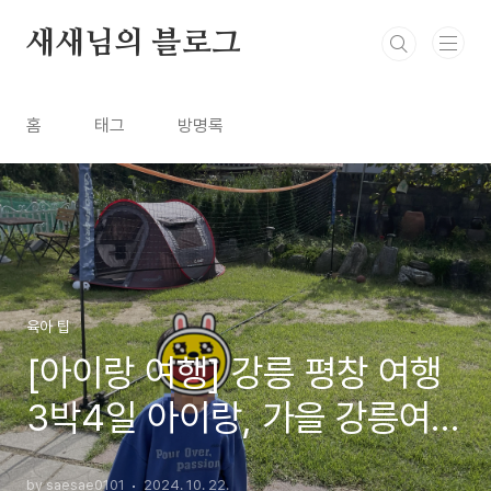
본문 바로가기
새새님의 블로그
홈
태그
방명록
육아 팁
[아이랑 여행] 강릉 평창 여행
3박4일 아이랑, 가을 강릉여행
가을 평창여행 (2)
by saesae0101
2024. 10. 22.