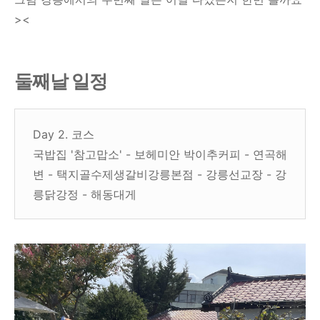
><
둘째날 일정
Day 2. 코스
국밥집 '참고맙소' - 보헤미안 박이추커피 - 연곡해
변 - 택지골수제생갈비강릉본점 - 강릉선교장 - 강
릉닭강정 - 해동대게