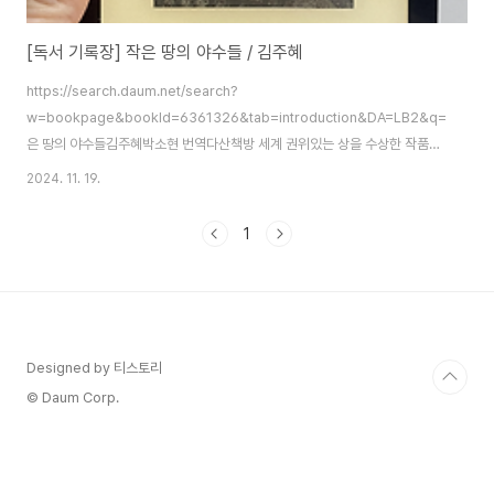
[독서 기록장] 작은 땅의 야수들 / 김주혜
https://search.daum.net/search?
w=bookpage&bookId=6361326&tab=introduction&DA=LB2&q
은 땅의 야수들김주혜박소현 번역다산책방 세계 권위있는 상을 수상한 작품은
보고싶으면서도 볼 엄두가 안납니다. 왜 그럴까요? 수상작들은 어쩐지 난해할
2024. 11. 19.
것 같다는 선입견이 제 마음 한 켠 있나봅니다. 그런데 어쩐 일인지 [작은 땅의
야수들]은 별다른 거부감없이 선택해서 읽었습니다. 무려 '톨스토이 문학상'을
1
수상한 엄청난 작품인데 말이죠. 한국의 근대사에 흥미를 느끼기 때문일까요?
대학시절 [아리랑]과 [태백산맥]을 재밌게 읽었습니다...
Designed by 티스토리
© Daum Corp.