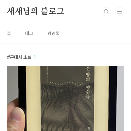
본문 바로가기
새새님의 블로그
홈
태그
방명록
근대사 소설
1