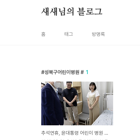
본문 바로가기
새새님의 블로그
홈
태그
방명록
성북구어린이병원 #
1
추석연휴, 윤대통령 어린이 병원 방문(우리아이들병원)