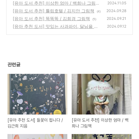
[유아 도서 추천] 이상한 엄마 / 백희나 그림책
(3)
2024.11.05
[유아 도서 추천] 튤립호텔 / 김지안 그림책
(2)
2024.09.28
(4)
[유아 도서 추천] 똑똑똑 / 김희경 그림책
2024.09.21
(5)
[유아 추천 도서] 맛있는 사과파이, 달님을 만
2024.09.12
나러 가요
(3)
관련글
[유아 추천 도서] 들꽃이 핍니다 /
[유아 도서 추천] 이상한 엄마 / 백
김근희 지음
희나 그림책