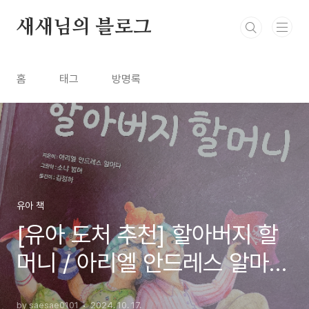
본문 바로가기
새새님의 블로그
홈
태그
방명록
유아 책
[유아 도처 추천] 할아버지 할
머니 / 아리엘 안드레스 알마
다, 소냐 빔머
by saesae0101
2024. 10. 17.