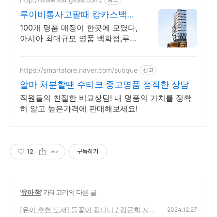
루이비통사고팔때 캉카스백화
점 100개 명품 매장이 한곳에
100개 명품 매장이 한곳에 모였다,
아시아 최대규모 명품 백화점,루이
비통 전문
https://smartstore.naver.com/sutique
광고
알마 처분할땐 수티크 중고명품 정직한 상담
직원들의 친절한 비교상담! 내 명품의 가치를 정확
히 알고 높은가격에 판매해보세요!
12
구독하기
'
유아 책
' 카테고리의 다른 글
[유아 추천 도서] 들꽃이 핍니다 / 김근희 지음
2024.12.27